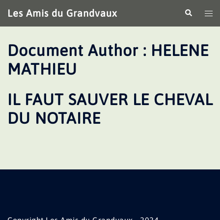
Aller
Les Amis du Grandvaux
Recherche
Ouv
au
le
contenu
me
Document Author :
HELENE
MATHIEU
IL FAUT SAUVER LE CHEVAL
DU NOTAIRE