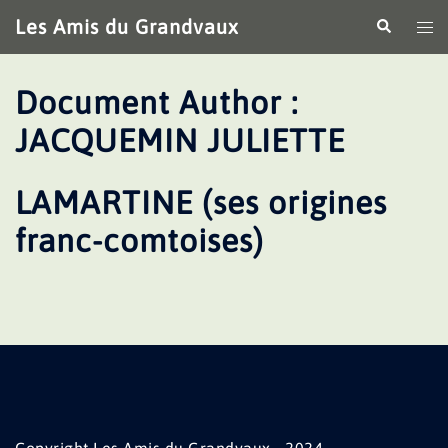
Aller
Les Amis du Grandvaux
Recherche
Ouv
au
le
contenu
me
Document Author :
JACQUEMIN JULIETTE
LAMARTINE (ses origines
franc-comtoises)