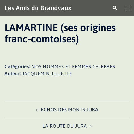
Aller
Les Amis du Grandvaux
Recherche
Ouv
au
le
contenu
me
LAMARTINE (ses origines
franc-comtoises)
Catégories:
NOS HOMMES ET FEMMES CELEBRES
Auteur:
JACQUEMIN JULIETTE
Navigation
ECHOS DES MONTS JURA
d’article
LA ROUTE DU JURA