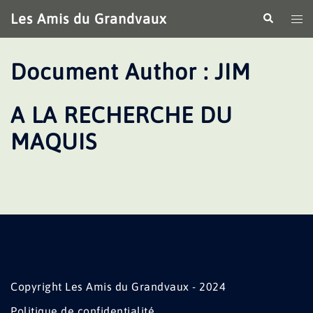
Aller
Les Amis du Grandvaux
Recherche
Ouv
au
le
contenu
me
Document Author :
JIM
A LA RECHERCHE DU
MAQUIS
Copyright Les Amis du Grandvaux - 2024
Politique de confidentialité