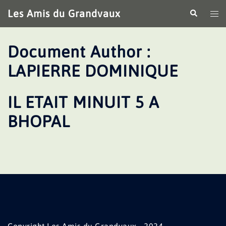
Aller
Les Amis du Grandvaux
Recherche
Ouv
au
le
contenu
me
Document Author :
LAPIERRE DOMINIQUE
IL ETAIT MINUIT 5 A
BHOPAL