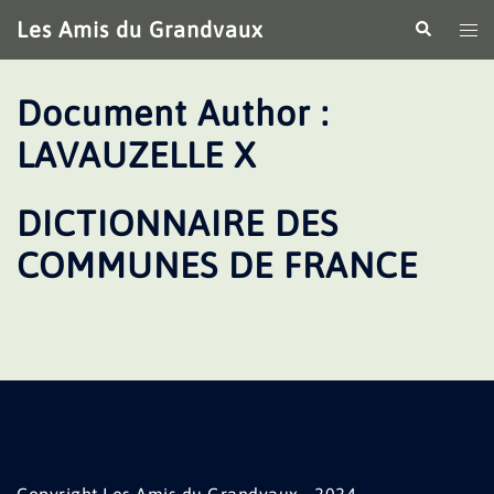
Aller
Les Amis du Grandvaux
Recherche
Ouv
au
le
contenu
me
Document Author :
LAVAUZELLE X
DICTIONNAIRE DES
COMMUNES DE FRANCE