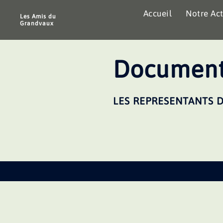
Aller
Accueil
Notre Act
au
Les Amis du
Grandvaux
contenu
Document
LES REPRESENTANTS D