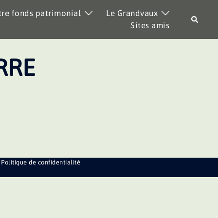
re fonds patrimonial
Le Grandvaux
Recher
Sites amis
ERRE
Politique de confidentialité