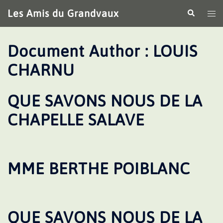
Aller
Les Amis du Grandvaux
Recherche
Ouv
au
le
contenu
me
Document Author :
LOUIS
CHARNU
QUE SAVONS NOUS DE LA
CHAPELLE SALAVE
MME BERTHE POIBLANC
QUE SAVONS NOUS DE LA