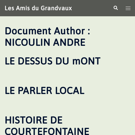
Aller
Les Amis du Grandvaux
Recherche
Ouv
au
le
contenu
me
Document Author :
NICOULIN ANDRE
LE DESSUS DU mONT
LE PARLER LOCAL
HISTOIRE DE
COURTEFONTAINE