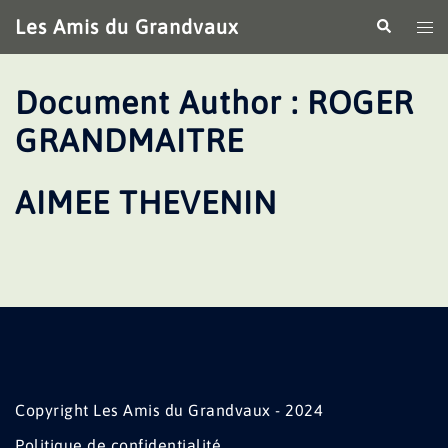
Aller
Les Amis du Grandvaux
Recherche
Ouv
au
le
contenu
me
Document Author :
ROGER
GRANDMAITRE
AIMEE THEVENIN
Copyright Les Amis du Grandvaux - 2024
Politique de confidentialité