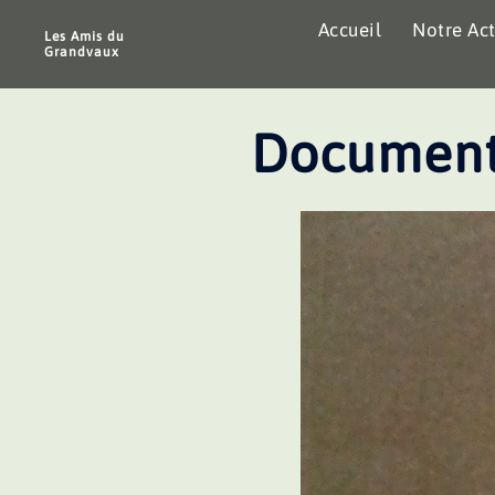
Aller
Accueil
Notre Act
au
Les Amis du
Grandvaux
contenu
Document