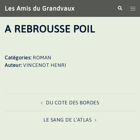
Aller
Les Amis du Grandvaux
Recherche
Ouv
au
le
contenu
me
A REBROUSSE POIL
Catégories:
ROMAN
Auteur:
VINCENOT HENRI
Navigation
DU COTE DES BORDES
d’article
LE SANG DE L’ATLAS