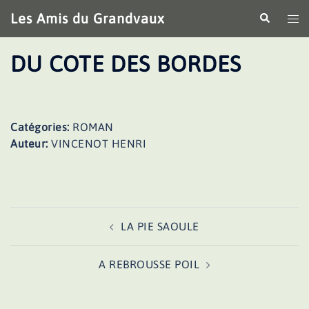
Aller
Les Amis du Grandvaux
Recherche
Ouv
au
le
contenu
me
DU COTE DES BORDES
Catégories:
ROMAN
Auteur:
VINCENOT HENRI
Navigation
LA PIE SAOULE
d’article
A REBROUSSE POIL