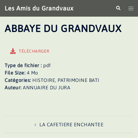
Aller
Les Amis du Grandvaux
Recherche
Ouv
au
le
contenu
me
ABBAYE DU GRANDVAUX
TÉLÉCHARGER
Type de fichier :
pdf
File Size:
4 Mo
Catégories:
HISTOIRE, PATRIMOINE BATI
Auteur:
ANNUAIRE DU JURA
Navigation
LA CAFETIERE ENCHANTEE
d’article