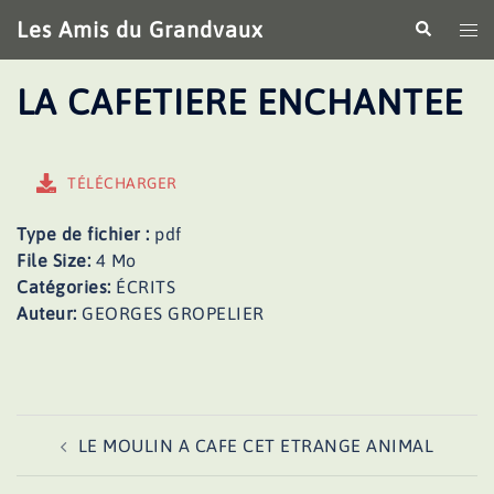
Aller
Les Amis du Grandvaux
Recherche
Ouv
au
le
contenu
me
LA CAFETIERE ENCHANTEE
TÉLÉCHARGER
Type de fichier :
pdf
File Size:
4 Mo
Catégories:
ÉCRITS
Auteur:
GEORGES GROPELIER
Navigation
LE MOULIN A CAFE CET ETRANGE ANIMAL
d’article