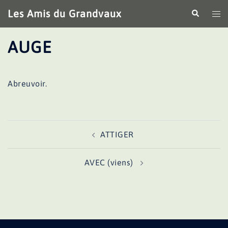
Aller
Les Amis du Grandvaux
Recherche
Ouv
au
le
contenu
me
AUGE
Abreuvoir.
Navigation
ATTIGER
d’article
AVEC (viens)