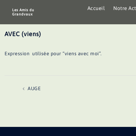
Aller
Accueil
Notre Act
au
Les Amis du
Grandvaux
contenu
AVEC (viens)
Expression utilisée pour “viens avec moi”.
Navigation
AUGE
d’article