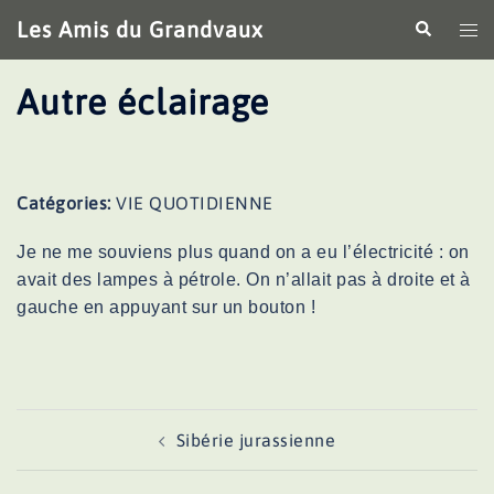
Aller
Les Amis du Grandvaux
Recherche
Ouv
au
le
contenu
me
Autre éclairage
Catégories:
VIE QUOTIDIENNE
Je ne me souviens plus quand on a eu l’électricité : on
avait des lampes à pétrole. On n’allait pas à droite et à
gauche en appuyant sur un bouton !
Navigation
Sibérie jurassienne
d’article