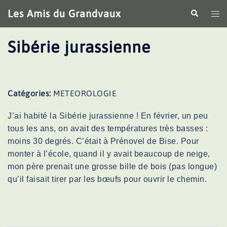
Aller
Les Amis du Grandvaux
Recherche
Ouv
au
le
contenu
me
Sibérie jurassienne
Catégories:
METEOROLOGIE
J’ai habité la Sibérie jurassienne ! En février, un peu
tous les ans, on avait des températures très basses :
moins 30 degrés. C’était à Prénovel de Bise. Pour
monter à l’école, quand il y avait beaucoup de neige,
mon père prenait une grosse
bille de bois
(pas longue)
qu’il faisait tirer par les bœufs pour ouvrir le chemin.