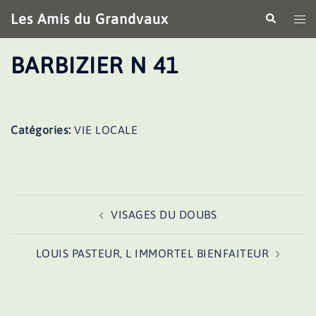
Aller
Les Amis du Grandvaux
Recherche
Ouv
au
le
contenu
me
BARBIZIER N 41
Catégories:
VIE LOCALE
Navigation
VISAGES DU DOUBS
d’article
LOUIS PASTEUR, L IMMORTEL BIENFAITEUR