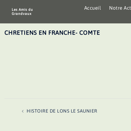
Aller
Accueil
Notre Act
au
Les Amis du
Grandvaux
contenu
CHRETIENS EN FRANCHE- COMTE
Navigation
HISTOIRE DE LONS LE SAUNIER
d’article