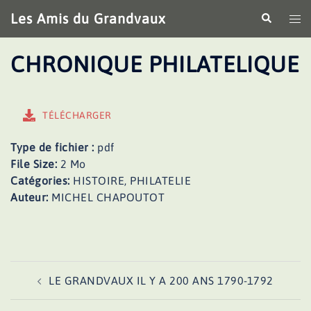
Aller
Les Amis du Grandvaux
Recherche
Ouv
au
le
contenu
me
CHRONIQUE PHILATELIQUE
TÉLÉCHARGER
Type de fichier :
pdf
File Size:
2 Mo
Catégories:
HISTOIRE, PHILATELIE
Auteur:
MICHEL CHAPOUTOT
Navigation
LE GRANDVAUX IL Y A 200 ANS 1790-1792
d’article