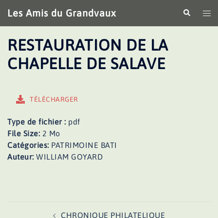
Aller
Les Amis du Grandvaux
Recherche
Ouv
au
le
contenu
me
RESTAURATION DE LA
CHAPELLE DE SALAVE
TÉLÉCHARGER
Type de fichier :
pdf
File Size:
2 Mo
Catégories:
PATRIMOINE BATI
Auteur:
WILLIAM GOYARD
Navigation
CHRONIQUE PHILATELIQUE