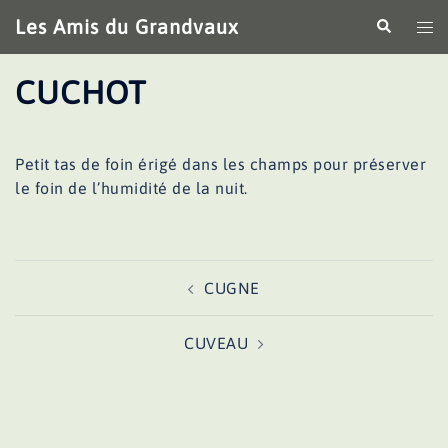
Aller
Les Amis du Grandvaux
Recherche
Ouv
au
le
contenu
me
CUCHOT
Petit tas de foin érigé dans les champs pour préserver
le foin de l’humidité de la nuit.
Navigation
CUGNE
d’article
CUVEAU