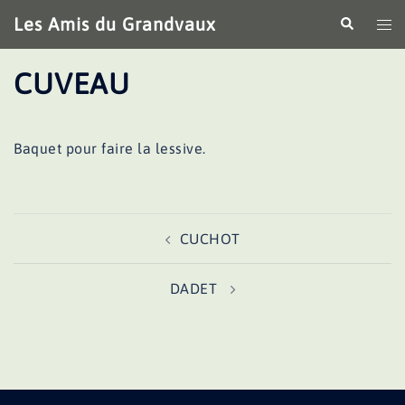
Aller
Les Amis du Grandvaux
Recherche
Ouv
au
le
contenu
me
CUVEAU
Baquet pour faire la lessive.
Navigation
CUCHOT
d’article
DADET