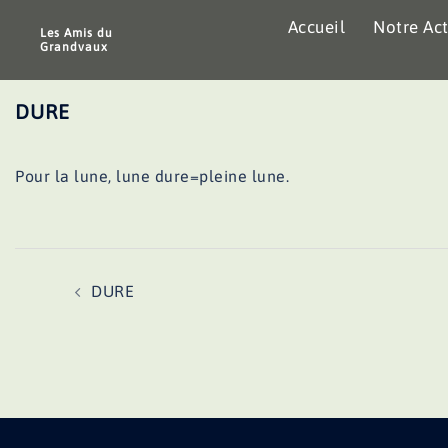
Aller
Accueil
Notre Act
au
Les Amis du
Grandvaux
contenu
DURE
Pour la lune, lune dure=pleine lune.
Navigation
DURE
d’article