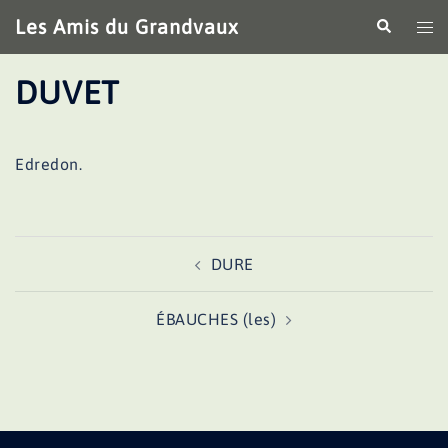
Aller
Les Amis du Grandvaux
Recherche
Ouv
au
le
contenu
me
DUVET
Edredon.
Navigation
DURE
d’article
ÉBAUCHES (les)