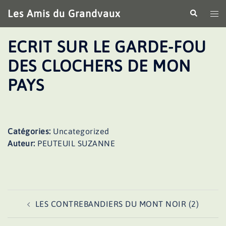
Aller
Les Amis du Grandvaux
Recherche
Ouv
au
le
contenu
me
ECRIT SUR LE GARDE-FOU
DES CLOCHERS DE MON
PAYS
Catégories:
Uncategorized
Auteur:
PEUTEUIL SUZANNE
Navigation
LES CONTREBANDIERS DU MONT NOIR (2)
d’article