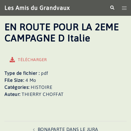
Aller
Les Amis du Grandvaux
Recherche
Ouv
au
le
contenu
me
EN ROUTE POUR LA 2EME
CAMPAGNE D Italie
TÉLÉCHARGER
Type de fichier :
pdf
File Size:
4 Mo
Catégories:
HISTOIRE
Auteur:
THIERRY CHOFFAT
Navigation
BONAPARTE DANS LE JURA