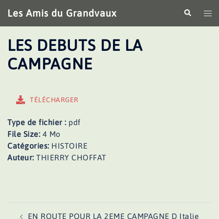
Aller
Les Amis du Grandvaux
Recherche
Ouv
au
le
contenu
me
LES DEBUTS DE LA
CAMPAGNE
TÉLÉCHARGER
Type de fichier :
pdf
File Size:
4 Mo
Catégories:
HISTOIRE
Auteur:
THIERRY CHOFFAT
Navigation
EN ROUTE POUR LA 2EME CAMPAGNE D Italie