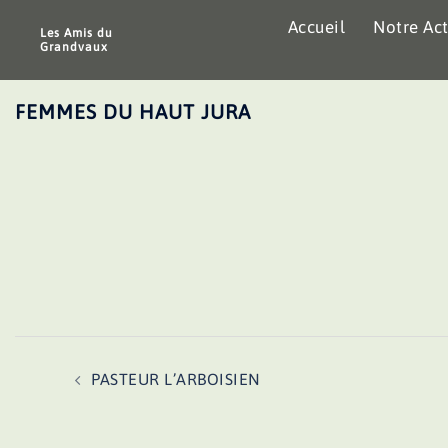
Aller
Accueil
Notre Act
au
Les Amis du
Grandvaux
contenu
FEMMES DU HAUT JURA
Navigation
PASTEUR L’ARBOISIEN
d’article