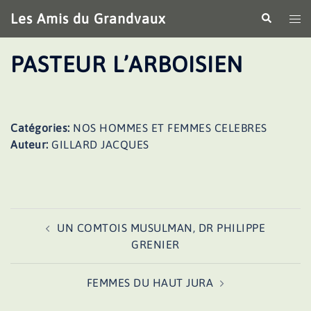
Aller
Les Amis du Grandvaux
Recherche
Ouv
au
le
contenu
me
PASTEUR L’ARBOISIEN
Catégories:
NOS HOMMES ET FEMMES CELEBRES
Auteur:
GILLARD JACQUES
Navigation
UN COMTOIS MUSULMAN, DR PHILIPPE
d’article
GRENIER
FEMMES DU HAUT JURA