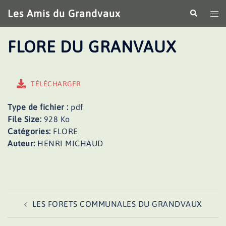
Aller
Les Amis du Grandvaux
Recherche
Ouv
au
le
contenu
me
FLORE DU GRANVAUX
TÉLÉCHARGER
Type de fichier :
pdf
File Size:
928 Ko
Catégories:
FLORE
Auteur:
HENRI MICHAUD
Navigation
LES FORETS COMMUNALES DU GRANDVAUX
d’article