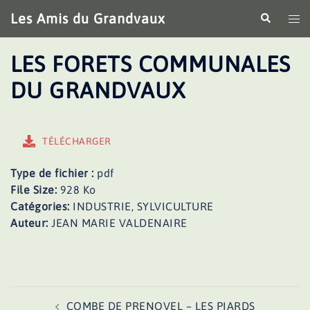
Aller
Les Amis du Grandvaux
Recherche
Ouv
au
le
contenu
me
LES FORETS COMMUNALES
DU GRANDVAUX
TÉLÉCHARGER
Type de fichier :
pdf
File Size:
928 Ko
Catégories:
INDUSTRIE, SYLVICULTURE
Auteur:
JEAN MARIE VALDENAIRE
Navigation
COMBE DE PRENOVEL – LES PIARDS