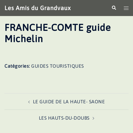
Aller
Les Amis du Grandvaux
Recherche
Ouv
au
le
contenu
me
FRANCHE-COMTE guide
Michelin
Catégories:
GUIDES TOURISTIQUES
Navigation
LE GUIDE DE LA HAUTE- SAONE
d’article
LES HAUTS-DU-DOUBS