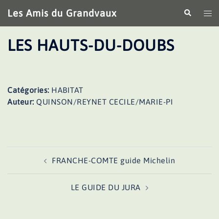
Aller
Les Amis du Grandvaux
Recherche
Ouv
au
le
contenu
me
LES HAUTS-DU-DOUBS
Catégories:
HABITAT
Auteur:
QUINSON/REYNET CECILE/MARIE-PI
Navigation
FRANCHE-COMTE guide Michelin
d’article
LE GUIDE DU JURA