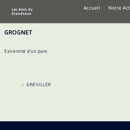
Aller
Accueil
Notre Act
au
Les Amis du
Grandvaux
contenu
GROGNET
Extrémité d’un pain.
Navigation
GREVILLER
d’article