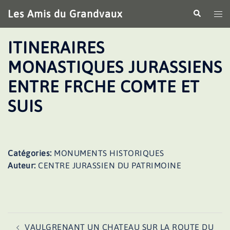
Aller
Les Amis du Grandvaux
Recherche
Ouv
au
le
contenu
me
ITINERAIRES
MONASTIQUES JURASSIENS
ENTRE FRCHE COMTE ET
SUIS
Catégories:
MONUMENTS HISTORIQUES
Auteur:
CENTRE JURASSIEN DU PATRIMOINE
Navigation
VAULGRENANT UN CHATEAU SUR LA ROUTE DU