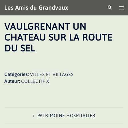
Aller
Les Amis du Grandvaux
Recherche
Ouv
au
le
contenu
me
VAULGRENANT UN
CHATEAU SUR LA ROUTE
DU SEL
Catégories:
VILLES ET VILLAGES
Auteur:
COLLECTIF X
Navigation
PATRIMOINE HOSPITALIER
d’article