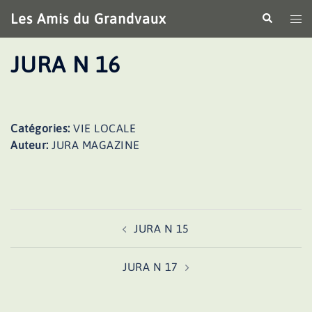
Aller
Les Amis du Grandvaux
Recherche
Ouv
au
le
contenu
me
JURA N 16
Catégories:
VIE LOCALE
Auteur:
JURA MAGAZINE
Navigation
JURA N 15
d’article
JURA N 17