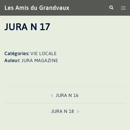
Aller
Les Amis du Grandvaux
Recherche
Ouv
au
le
contenu
me
JURA N 17
Catégories:
VIE LOCALE
Auteur:
JURA MAGAZINE
Navigation
JURA N 16
d’article
JURA N 18