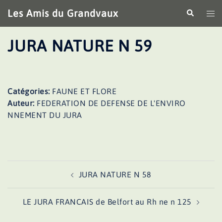
Aller
Les Amis du Grandvaux
Recherche
Ouv
au
le
contenu
me
JURA NATURE N 59
Catégories:
FAUNE ET FLORE
Auteur:
FEDERATION DE DEFENSE DE L'ENVIRO
NNEMENT DU JURA
Navigation
JURA NATURE N 58
d’article
LE JURA FRANCAIS de Belfort au Rh ne n 125