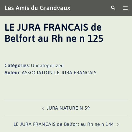
Aller
Les Amis du Grandvaux
Recherche
Ouv
au
le
contenu
me
LE JURA FRANCAIS de
Belfort au Rh ne n 125
Catégories:
Uncategorized
Auteur:
ASSOCIATION LE JURA FRANCAIS
Navigation
JURA NATURE N 59
d’article
LE JURA FRANCAIS de Belfort au Rh ne n 144