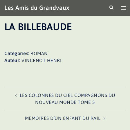
Aller
Les Amis du Grandvaux
Recherche
Ouv
au
le
contenu
me
LA BILLEBAUDE
Catégories:
ROMAN
Auteur:
VINCENOT HENRI
Navigation
LES COLONNES DU CIEL COMPAGNONS DU
d’article
NOUVEAU MONDE TOME 5
MEMOIRES D’UN ENFANT DU RAIL