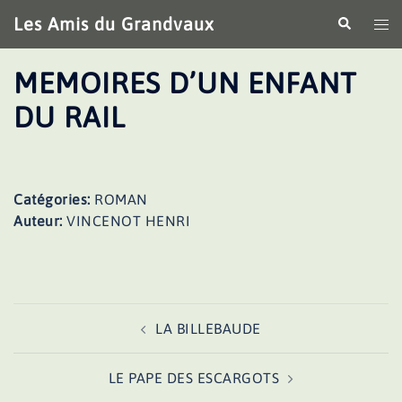
Aller
Les Amis du Grandvaux
Recherche
Ouv
au
le
contenu
me
MEMOIRES D’UN ENFANT
DU RAIL
Catégories:
ROMAN
Auteur:
VINCENOT HENRI
Navigation
LA BILLEBAUDE
d’article
LE PAPE DES ESCARGOTS