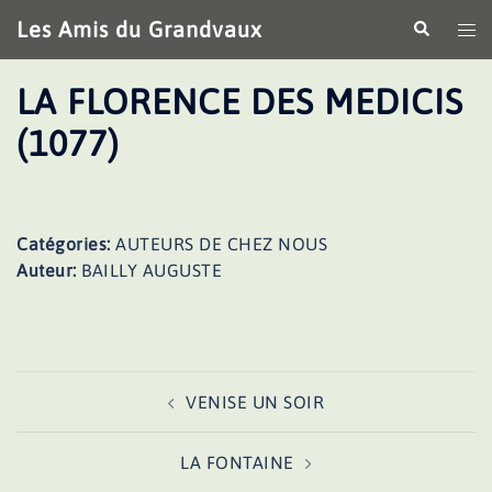
Aller
Les Amis du Grandvaux
Recherche
Ouv
au
le
contenu
me
LA FLORENCE DES MEDICIS
(1077)
Catégories:
AUTEURS DE CHEZ NOUS
Auteur:
BAILLY AUGUSTE
Navigation
VENISE UN SOIR
d’article
LA FONTAINE