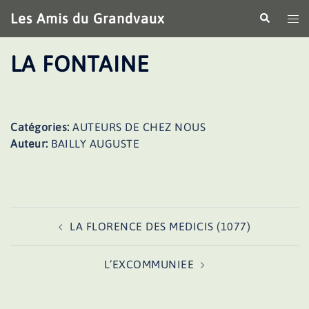
Aller
Les Amis du Grandvaux
Recherche
Ouv
au
le
contenu
me
LA FONTAINE
Catégories:
AUTEURS DE CHEZ NOUS
Auteur:
BAILLY AUGUSTE
Navigation
LA FLORENCE DES MEDICIS (1077)
d’article
L’EXCOMMUNIEE