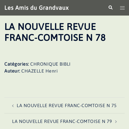
Aller
Les Amis du Grandvaux
Recherche
Ouv
au
le
contenu
me
LA NOUVELLE REVUE
FRANC-COMTOISE N 78
Catégories:
CHRONIQUE BIBLI
Auteur:
CHAZELLE Henri
Navigation
LA NOUVELLE REVUE FRANC-COMTOISE N 75
d’article
LA NOUVELLE REVUE FRANC-COMTOISE N 79