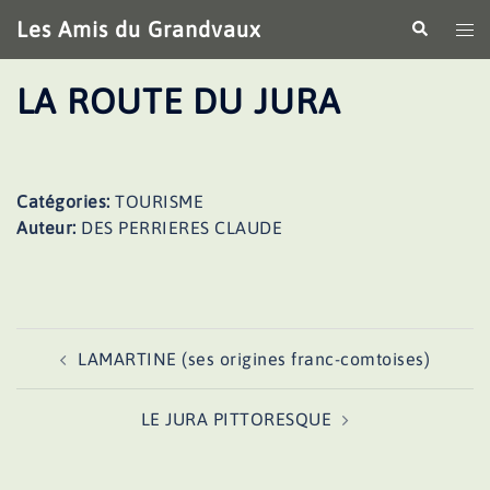
Aller
Les Amis du Grandvaux
Recherche
Ouv
au
le
contenu
me
LA ROUTE DU JURA
Catégories:
TOURISME
Auteur:
DES PERRIERES CLAUDE
Navigation
LAMARTINE (ses origines franc-comtoises)
d’article
LE JURA PITTORESQUE