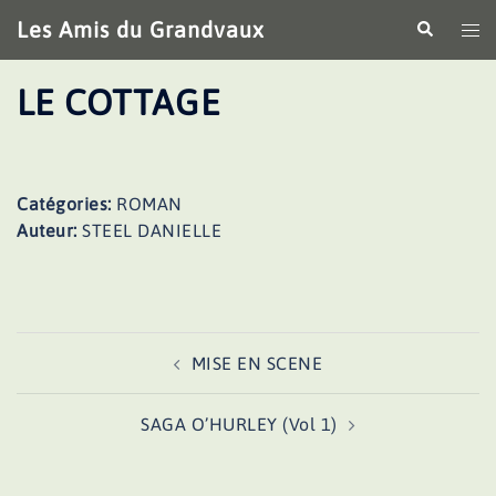
Aller
Les Amis du Grandvaux
Recherche
Ouv
au
le
contenu
me
LE COTTAGE
Catégories:
ROMAN
Auteur:
STEEL DANIELLE
Navigation
MISE EN SCENE
d’article
SAGA O’HURLEY (Vol 1)